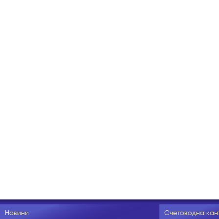
Новини
Счетоводна кан