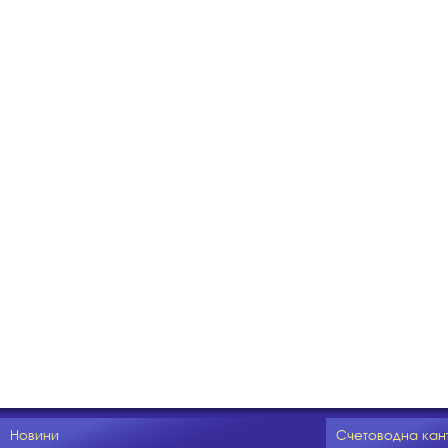
Новини
Счетоводна кан