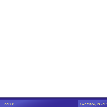
Новини
Счетоводна кан