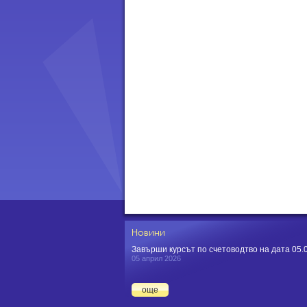
Новини
Завърши курсът по счетоводтво на дата 05.04
05 април 2026
още